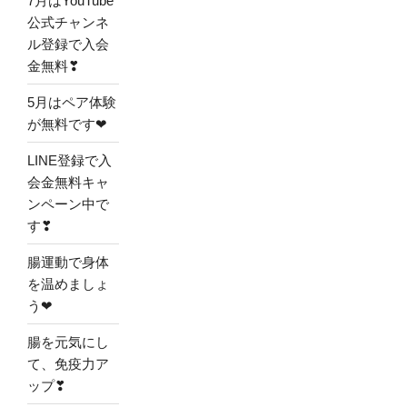
7月はYouTube
公式チャンネ
ル登録で入会
金無料❣
5月はペア体験
が無料です❤
LINE登録で入
会金無料キャ
ンペーン中で
す❣
腸運動で身体
を温めましょ
う❤
腸を元気にし
て、免疫力ア
ップ❣