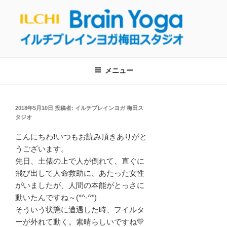
コ
ン
テ
ン
【呼吸・瞑想】イルチブレインヨガ梅
ツ
イルチブレインヨガ梅田スタジオへようこそ！呼吸と瞑想を通して、自
然治癒力を回復し健康的な生活を取り戻しましょう！
へ
田スタジオは東梅田駅から徒歩５分！
メニュー
ス
【大阪・梅田のヨガ教室】
キ
ッ
投
2018年5月10日
投稿者:
イルチブレインヨガ 梅田ス
プ
稿
タジオ
日:
こんにちわ❗いつもお読み頂きありがと
うございます。
先日、土俵の上で人が倒れて、直ぐに
飛び出して人命救助に、あたった女性
がいましたが、人間の本能がとっさに
動いたんですね～(*^-^*)
そういう状態に遭遇した時、フイルタ
ーが外れて動く。素晴らしいですね💛