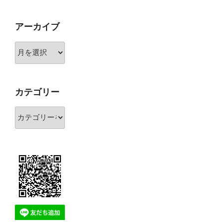
アーカイブ
ア
ー
カ
イ
カテゴリー
ブ
カ
テ
ゴ
リ
ー