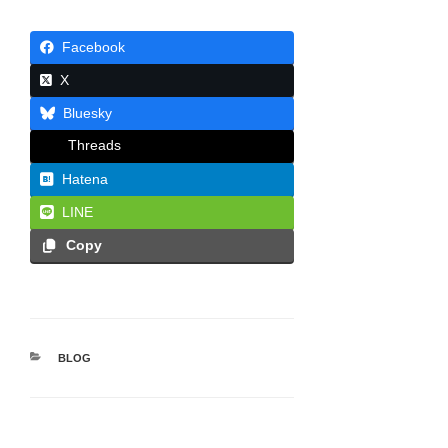
Facebook
X
Bluesky
Threads
Hatena
LINE
Copy
カ
BLOG
テ
ゴ
リ
ー