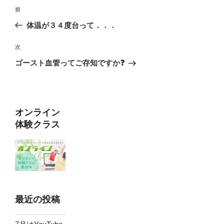
投
前
前
稿
の
体温が３４度台って．．．
ナ
投
ビ
稿
次
次
ゲ
の
ゴースト血管ってご存知ですか❓
投
ー
稿
シ
ョ
オンライン
ン
体験クラス
最近の投稿