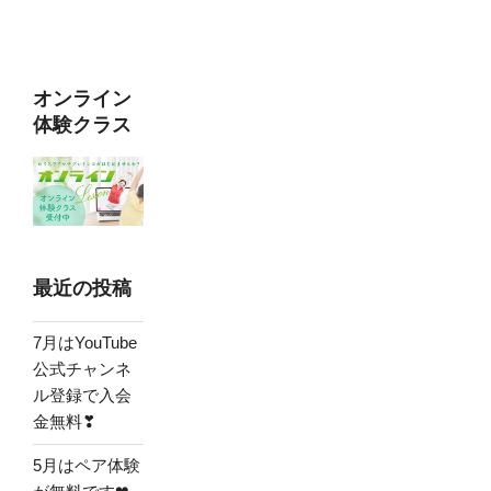
稿
シ
ョ
ン
オンライン
体験クラス
最近の投稿
7月はYouTube
公式チャンネ
ル登録で入会
金無料❣
5月はペア体験