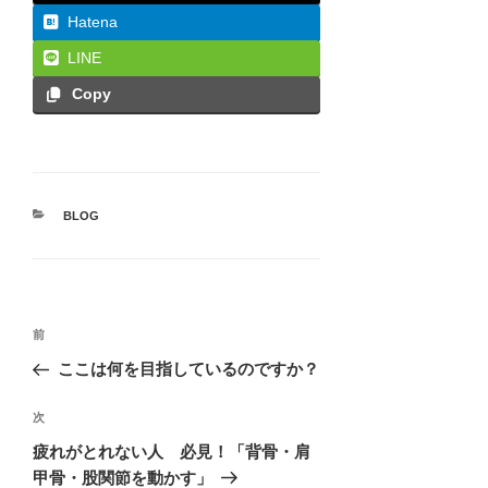
Hatena
LINE
Copy
カ
BLOG
テ
ゴ
リ
ー
投
前
前
稿
の
ここは何を目指しているのですか？
ナ
投
ビ
稿
次
次
ゲ
の
疲れがとれない人 必見！「背骨・肩
投
ー
甲骨・股関節を動かす」