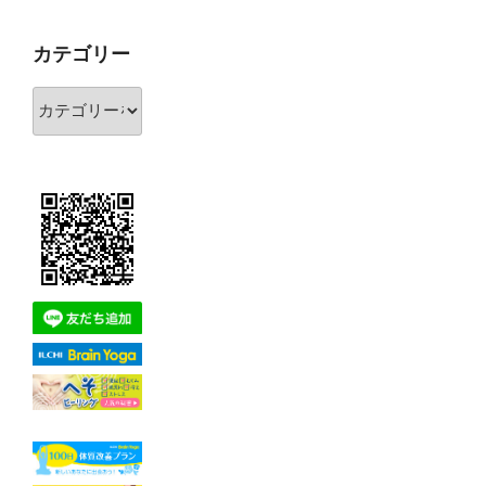
カ
イ
カテゴリー
ブ
カ
テ
ゴ
リ
ー