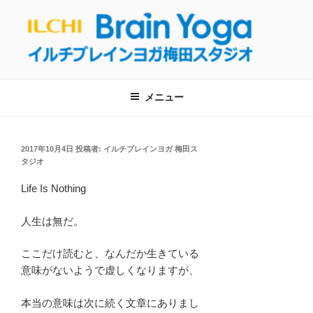
コ
ン
テ
ン
【呼吸・瞑想】イルチブレインヨガ梅
ツ
イルチブレインヨガ梅田スタジオへようこそ！呼吸と瞑想を通して、自
然治癒力を回復し健康的な生活を取り戻しましょう！
へ
田スタジオは東梅田駅から徒歩５分！
メニュー
ス
【大阪・梅田のヨガ教室】
キ
ッ
投
2017年10月4日
投稿者:
イルチブレインヨガ 梅田ス
プ
稿
タジオ
日:
Life Is Nothing
人生は無だ。
ここだけ読むと、なんだか生きている
意味がないようで虚しくなりますが、
本当の意味は次に続く文章にありまし