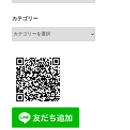
カ
イ
ブ
カテゴリー
カ
テ
ゴ
リ
ー