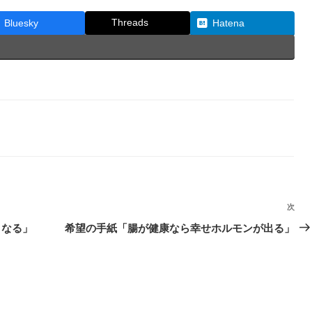
Threads
Bluesky
Hatena
次
次
の
くなる」
希望の手紙「腸が健康なら幸せホルモンが出る」
投
稿