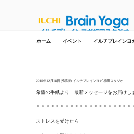
コ
ン
テ
ン
ツ
へ
【呼吸・瞑想】イ
ホーム
イベント
イルチブレインヨ
イルチブレインヨガ梅田スタジオへようこそ
ス
キ
５分！【大阪・梅田
ッ
プ
投
2015年12月18日
投稿者:
イルチブレインヨガ 梅田スタジオ
稿
日:
希望の手紙より 最新メッセージをお届けし
＊＊＊＊＊＊＊＊＊＊＊＊＊＊＊＊＊＊＊＊
ストレスを受けたら