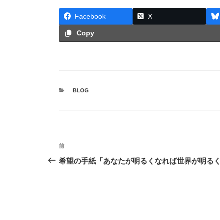
Facebook
X
Copy
カ
BLOG
テ
ゴ
リ
ー
投
前
前
稿
の
希望の手紙「あなたが明るくなれば世界が明る
投
ナ
稿
ビ
ゲ