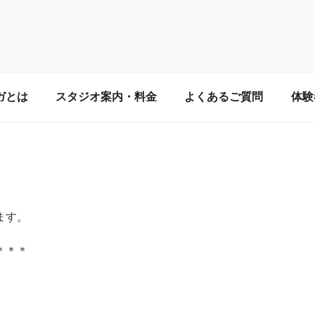
ルチブレインヨガ梅田スタジ
ガとは
スタジオ案内・料金
よくあるご質問
体験
！呼吸と瞑想を通して、自然治癒力を回復し健康的な生活を取
のヨガ教室】
ます。
＊＊＊