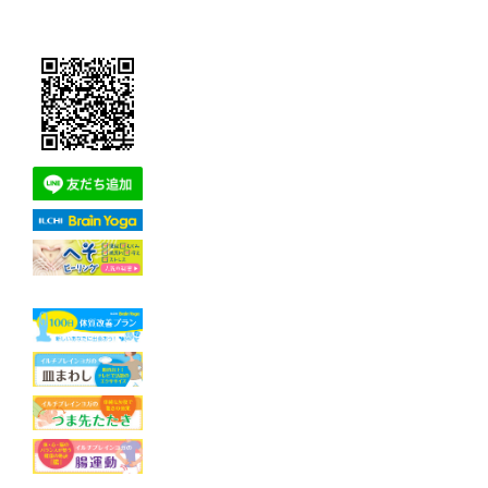
ゴ
リ
ー