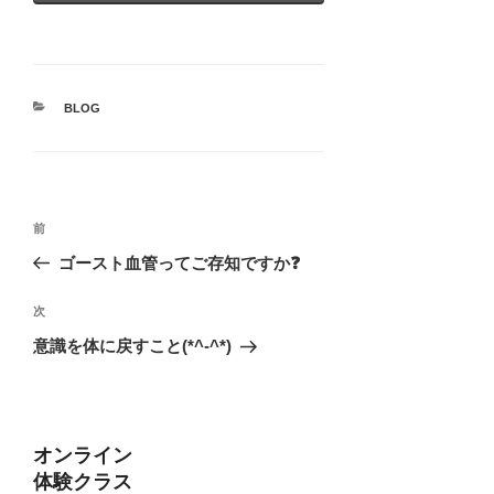
カ
BLOG
テ
ゴ
リ
ー
投
前
前
稿
の
ゴースト血管ってご存知ですか❓
ナ
投
ビ
稿
次
次
ゲ
の
意識を体に戻すこと(*^-^*)
投
ー
稿
シ
ョ
オンライン
ン
体験クラス