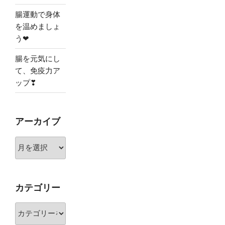
腸運動で身体
を温めましょ
う❤
腸を元気にし
て、免疫力ア
ップ❣
アーカイブ
ア
ー
カ
イ
カテゴリー
ブ
カ
テ