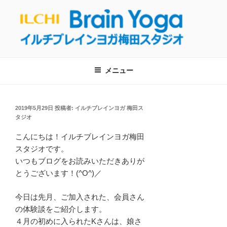
コ
ン
テ
ン
【呼吸・瞑想】イルチブレインヨガ梅
ツ
イルチブレインヨガ梅田スタジオへようこそ！呼吸と瞑想を通して、自
然治癒力を回復し健康的な生活を取り戻しましょう！
へ
田スタジオは東梅田駅から徒歩５分！
メニュー
ス
【大阪・梅田のヨガ教室】
キ
ッ
投
2019年5月29日
投稿者:
イルチブレインヨガ 梅田ス
プ
稿
タジオ
日:
こんにちは！イルチブレインヨガ梅田
スタジオです。
いつもブログをお読みいただきありが
とうございます！(^O^)／
今日は先月、ご加入された、会員さん
の体験談をご紹介します。
４月の初めに入られたKさんは、娘さ