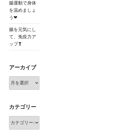
腸運動で身体
を温めましょ
う❤
腸を元気にし
て、免疫力ア
ップ❣
アーカイブ
ア
ー
カ
イ
カテゴリー
ブ
カ
テ
ゴ