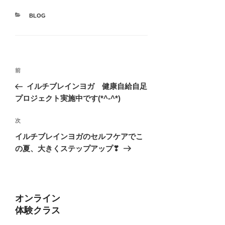
カ
BLOG
テ
ゴ
リ
ー
投
前
前
稿
の
イルチブレインヨガ 健康自給自足
ナ
投
プロジェクト実施中です(*^-^*)
ビ
稿
ゲ
次
次
の
ー
イルチブレインヨガのセルフケアでこ
投
の夏、大きくステップアップ❣
シ
稿
ョ
ン
オンライン
体験クラス