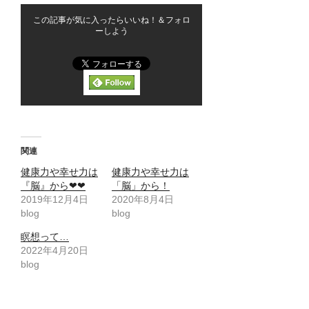
この記事が気に入ったらいいね！＆フォロ
ーしよう
関連
健康力や幸せ力は
健康力や幸せ力は
『脳』から❤❤
「脳」から！
2019年12月4日
2020年8月4日
blog
blog
瞑想って…
2022年4月20日
blog