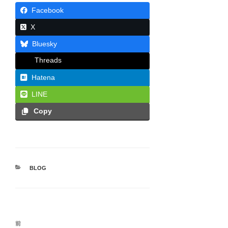
Facebook
X
Bluesky
Threads
Hatena
LINE
Copy
カ
BLOG
テ
ゴ
リ
ー
投
前
前