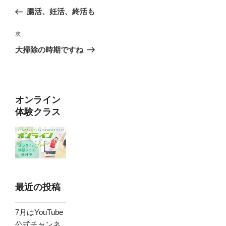
稿
の
腸活、妊活、終活も
ナ
投
ビ
稿
次
次
ゲ
の
大掃除の時期ですね
投
ー
稿
シ
ョ
オンライン
ン
体験クラス
最近の投稿
7月はYouTube
公式チャンネ