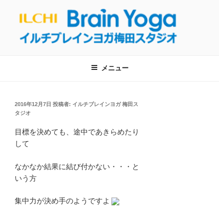
コ
ン
テ
ン
【呼吸・瞑想】イルチブレインヨガ梅
ツ
イルチブレインヨガ梅田スタジオへようこそ！呼吸と瞑想を通して、自
然治癒力を回復し健康的な生活を取り戻しましょう！
へ
田スタジオは東梅田駅から徒歩５分！
メニュー
ス
【大阪・梅田のヨガ教室】
キ
ッ
投
2016年12月7日
投稿者:
イルチブレインヨガ 梅田ス
プ
稿
タジオ
日:
目標を決めても、途中であきらめたり
して
なかなか結果に結び付かない・・・と
いう方
集中力が決め手のようですよ