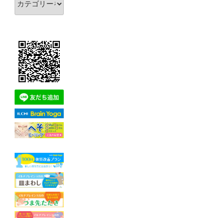
テ
ゴ
リ
ー