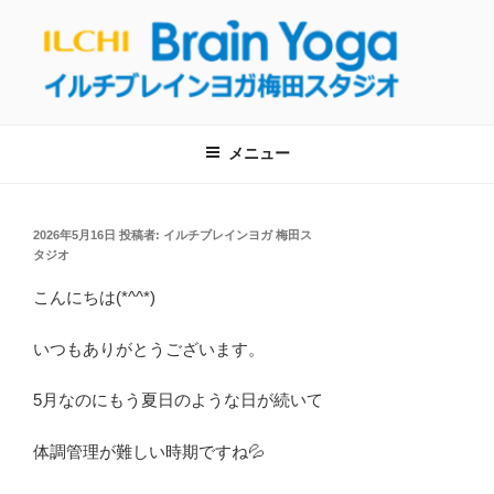
コ
ン
テ
ン
【呼吸・瞑想】イルチブレインヨガ梅
ツ
イルチブレインヨガ梅田スタジオへようこそ！呼吸と瞑想を通して、自
然治癒力を回復し健康的な生活を取り戻しましょう！
へ
田スタジオは東梅田駅から徒歩５分！
メニュー
ス
【大阪・梅田のヨガ教室】
キ
ッ
投
2026年5月16日
投稿者:
イルチブレインヨガ 梅田ス
プ
稿
タジオ
日:
こんにちは(*^^*)
いつもありがとうございます。
5月なのにもう夏日のような日が続いて
体調管理が難しい時期ですね💦