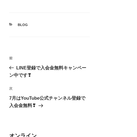
カ
BLOG
テ
ゴ
リ
ー
投
前
前
稿
の
LINE登録で入会金無料キャンペー
ナ
投
ン中です❣
ビ
稿
ゲ
次
次
の
ー
7月はYouTube公式チャンネル登録で
投
入会金無料❣
シ
稿
ョ
ン
オンライン