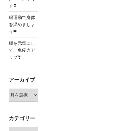
す❣
腸運動で身体
を温めましょ
う❤
腸を元気にし
て、免疫力ア
ップ❣
アーカイブ
ア
ー
カ
イ
カテゴリー
ブ
カ