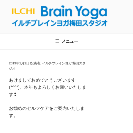
コ
ン
テ
ン
【呼吸・瞑想】イルチブレインヨガ梅
ツ
イルチブレインヨガ梅田スタジオへようこそ！呼吸と瞑想を通して、自
然治癒力を回復し健康的な生活を取り戻しましょう！
へ
田スタジオは東梅田駅から徒歩５分！
メニュー
ス
【大阪・梅田のヨガ教室】
キ
ッ
投
2019年1月1日
投稿者:
イルチブレインヨガ 梅田スタ
プ
稿
ジオ
日:
あけましておめでとうございます
(*^^*)。本年もよろしくお願いいたしま
す❢
お勧めのセルフケアをご案内いたしま
す。