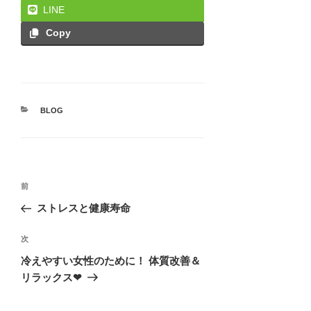
LINE
Copy
カ
BLOG
テ
ゴ
リ
ー
投
前
前
稿
の
ストレスと健康寿命
ナ
投
ビ
稿
次
次
ゲ
の
冷えやすい女性のために！ 体質改善＆
投
ー
リラックス❤
稿
シ