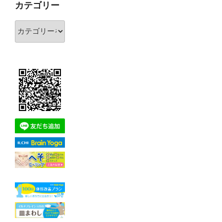
カテゴリー
ブ
カ
テ
ゴ
リ
ー